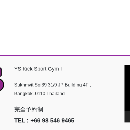
YS Kick Sport Gym I
動
画
プ
Sukhmvit Soi39 31/9 JP Building 4F ,
レ
Bangkok10110 Thailand
ー
ヤ
完全予約制
ー
TEL : +66 98 546 9465