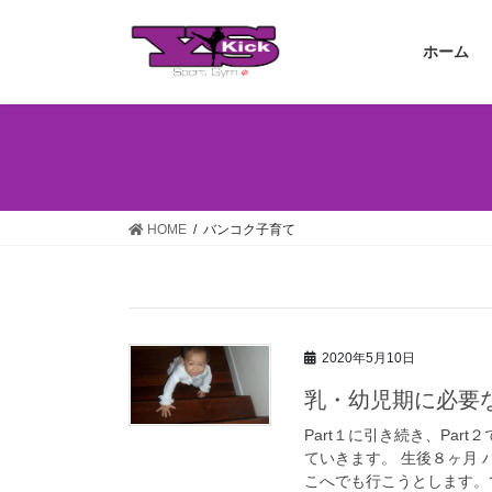
コ
ナ
ン
ビ
ホーム
テ
ゲ
ン
ー
ツ
シ
へ
ョ
ス
ン
キ
に
ッ
移
HOME
バンコク子育て
プ
動
2020年5月10日
乳・幼児期に必要な
Part１に引き続き、Pa
ていきます。 生後８ヶ月
こへでも行こうとします。で