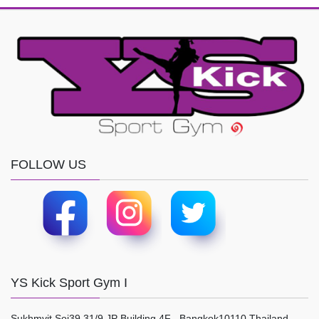
FOLLOW US
YS Kick Sport Gym I
Sukhmvit Soi39 31/9 JP Building 4F , Bangkok10110 Thailand