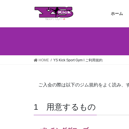
コ
ナ
ン
ビ
ホーム
テ
ゲ
ン
ー
ツ
シ
へ
ョ
ス
ン
キ
に
ッ
移
HOME
YS Kick Sport Gym I ご利用規約
プ
動
ご入会の際は以下のジム規約をよく読み、す
1 用意するもの