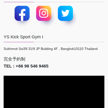
YS Kick Sport Gym I
Sukhmvit Soi39 31/9 JP Building 4F , Bangkok10110 Thailand
完全予約制
TEL : +66 98 546 9465
動
画
プ
レ
ー
ヤ