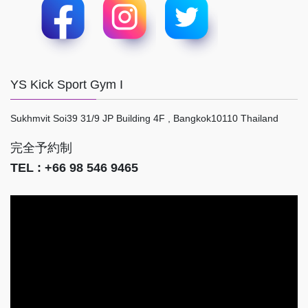
YS Kick Sport Gym I
Sukhmvit Soi39 31/9 JP Building 4F , Bangkok10110 Thailand
完全予約制
TEL : +66 98 546 9465
動
画
プ
レ
ー
ヤ
ー