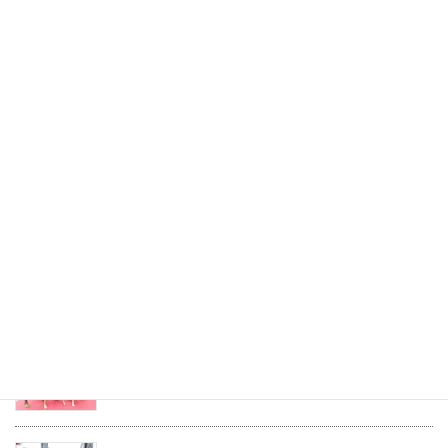
２０２１年度 ３学期 園児・小学生ムエタイク
ラスご案内
2021年12月10日
ＹS Ｋick 体験 会員様ブログ
2021年11月3日
８月〜１２月 スプリンタークラス ご案内
2026年8月6日
２０２６年度 夏休みキッズクラス ご案内
2026年7月22日
２０２６年度 １学期キッズクラス ご案内
2026年3月14日