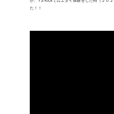
が、YS Kickでムエタイ体験をした時（２
た！！