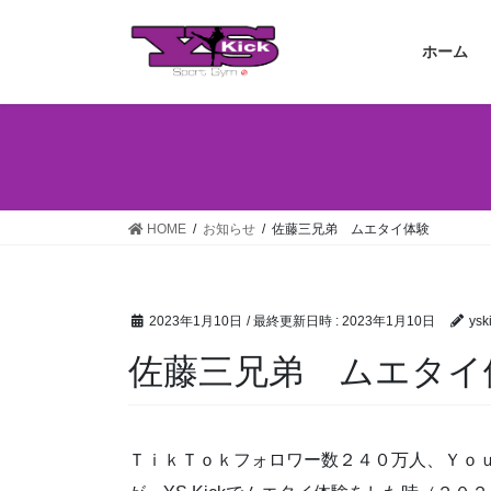
コ
ナ
ン
ビ
ホーム
テ
ゲ
ン
ー
ツ
シ
へ
ョ
ス
ン
キ
に
ッ
移
HOME
お知らせ
佐藤三兄弟 ムエタイ体験
プ
動
2023年1月10日
/ 最終更新日時 :
2023年1月10日
ysk
佐藤三兄弟 ムエタイ
ＴｉｋＴｏｋフォロワー数２４０万人、Ｙｏ