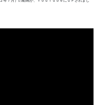
０２２年７月）の動画が、ＹｏｕＴｕｂｅにＵＰされまし