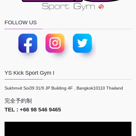
FOLLOW US
YS Kick Sport Gym I
Sukhmvit Soi39 31/9 JP Building 4F , Bangkok10110 Thailand
完全予約制
TEL : +66 98 546 9465
動
画