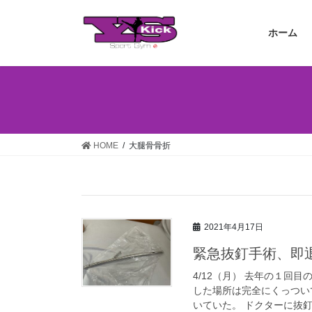
コ
ナ
ン
ビ
ホーム
テ
ゲ
ン
ー
ツ
シ
へ
ョ
ス
ン
キ
に
ッ
移
HOME
大腿骨骨折
プ
動
2021年4月17日
緊急抜釘手術、即
4/12（月） 去年の１回
した場所は完全にくっつい
いていた。 ドクターに抜釘