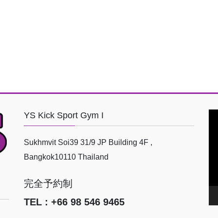
YS Kick Sport Gym I
動
画
プ
Sukhmvit Soi39 31/9 JP Building 4F ,
レ
Bangkok10110 Thailand
ー
ヤ
完全予約制
ー
TEL : +66 98 546 9465