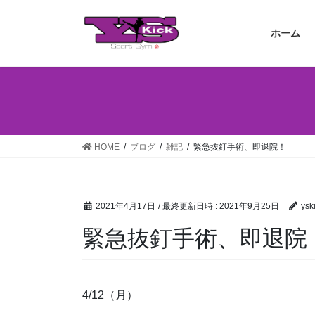
コ
ナ
ン
ビ
ホーム
テ
ゲ
ン
ー
ツ
シ
へ
ョ
ス
ン
キ
に
ッ
移
HOME
ブログ
雑記
緊急抜釘手術、即退院！
プ
動
2021年4月17日
/ 最終更新日時 :
2021年9月25日
ysk
緊急抜釘手術、即退院
4/12（月）