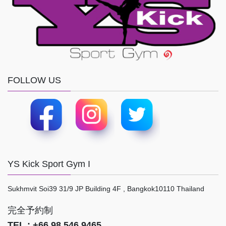
FOLLOW US
YS Kick Sport Gym I
Sukhmvit Soi39 31/9 JP Building 4F , Bangkok10110 Thailand
完全予約制
TEL : +66 98 546 9465