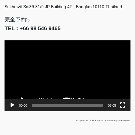
Sukhmvit Soi39 31/9 JP Building 4F , Bangkok10110 Thailand
完全予約制
TEL : +66 98 546 9465
動
画
プ
レ
ー
ヤ
ー
00:00
03:05
Copyright © YS Kick Sports Gym I All Rights Reserved.