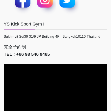
YS Kick Sport Gym I
Sukhmvit Soi39 31/9 JP Building 4F , Bangkok10110 Thailand
完全予約制
TEL : +66 98 546 9465
動
画
プ
レ
ー
ヤ
ー