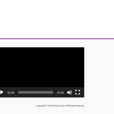
00:00
03:05
Copyright © YS Kick Sports Gym I All Rights Reserved.