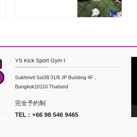
YS Kick Sport Gym I
動
画
プ
Sukhmvit Soi39 31/9 JP Building 4F ,
レ
Bangkok10110 Thailand
ー
ヤ
完全予約制
ー
TEL : +66 98 546 9465