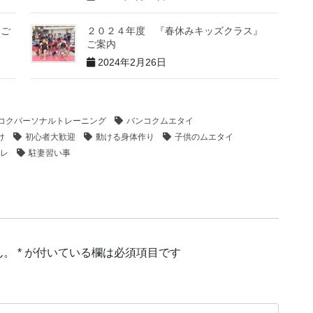
 ご
２０２４年度 『春休みキッズクラス』
ご案内
2024年2月26日
コクパーソナルトレーニング
バンコクムエタイ
け
初心者大歓迎
動ける身体作り
子供のムエタイ
レ
駐妻習い事
ん。
*
が付いている欄は必須項目です