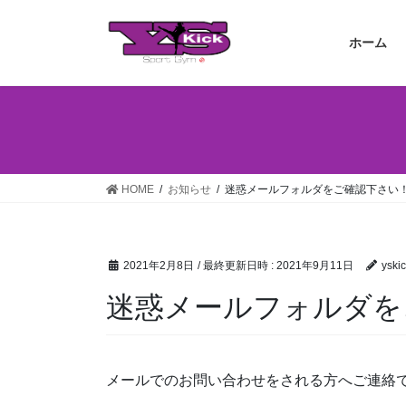
コ
ナ
ン
ビ
ホーム
テ
ゲ
ン
ー
ツ
シ
へ
ョ
ス
ン
キ
に
ッ
移
HOME
お知らせ
迷惑メールフォルダをご確認下さい
プ
動
2021年2月8日
/ 最終更新日時 :
2021年9月11日
yski
迷惑メールフォルダを
メールでのお問い合わせをされる方へご連絡