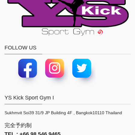
FOLLOW US
YS Kick Sport Gym I
Sukhmvit Soi39 31/9 JP Building 4F , Bangkok10110 Thailand
完全予約制
TEL : +66 98 546 9465